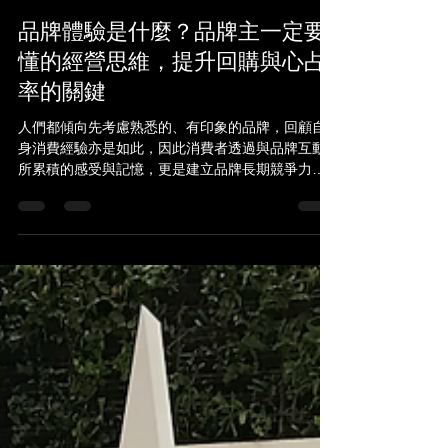
michael800413
5月7日
讀畢需時 4 分鐘
品牌體驗是什麼？品牌主一定要
懂的經營思維，提升回購與心占
率的關鍵
人們都傾向先考慮熟悉的、有印象的品牌，回顧自
身消費經驗亦是如此，因此消費者透過與品牌互動
所累積的感受與記憶，更是建立品牌長期競爭力的
核心關鍵。 品牌體驗帶來哪些正向效益？ 良好的體
驗除了建立顧客對品牌的感受與印象外，回購率與
口碑累積也會同步成長。 提升回購率 當顧客對購買
流程、產品品質、服務感受良好時，願意再次消
費，累積對品牌的黏著度與忠誠度。 建立品牌偏好
當相關需求產生時能第一時間將品牌納入購物決策
中，不會輕易被競品吸引。 增加溢價空間 即使價格
高於其他競業，消費者也願意為高品質或好的服務
買單。 創造口碑擴散 好的體驗會讓消費者主動分
享，累積自然口碑影響其他消費者對品牌的認知，
提升購買機會。 品牌體驗是什麼？從消費者接觸品