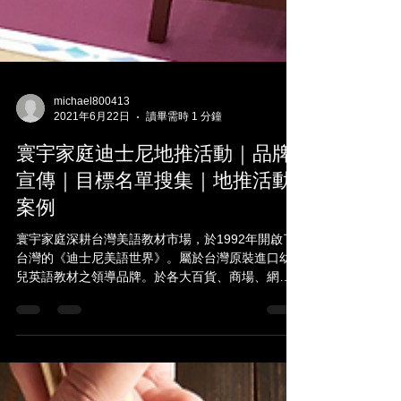
michael800413
2021年6月22日
讀畢需時 1 分鐘
寰宇家庭迪士尼地推活動｜品牌
宣傳｜目標名單搜集｜地推活動
案例
寰宇家庭深耕台灣美語教材市場，於1992年開啟了
台灣的《迪士尼美語世界》。屬於台灣原裝進口幼
兒英語教材之領導品牌。於各大百貨、商場、網路
皆可洽詢相關產品。 透過元品創意行銷規劃，於各
場域（迪士尼耶誕城、林口三井、各大婦幼展、親