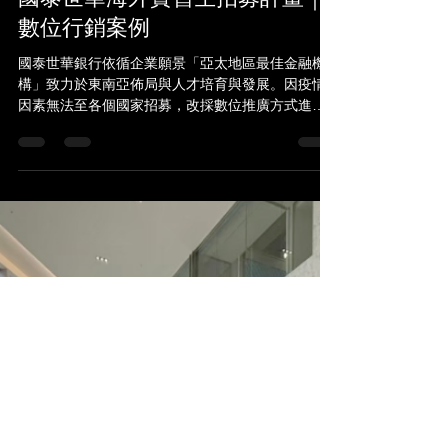
michael800413
2021年6月21日
讀畢需時 1 分鐘
粉絲專頁及官方網站製作｜2021
國泰世華海外實習生招募計畫｜
數位行銷案例
國泰世華銀行依循企業願景「亞太地區最佳金融機
構」致力於東南亞佈局與人才培育與發展。因疫情
因素無法至各個國家招募，改採數位推廣方式進行
海外實習生招募之計畫。 透過元品創意行銷有限公
司規劃官方全新「國泰海外招募粉絲專頁：Cathay
Asia、一頁式活動網站、海外數位廣告投放、直播
活動介紹等整合性宣傳方式」，將國泰世華海外實
習生招募計畫推廣至「越南、緬甸、柬埔寨、寮
國」。成功於短期間內回收大量目標名單履歷，並
且大大降低各區人力需要至四國家之招募成本。 執