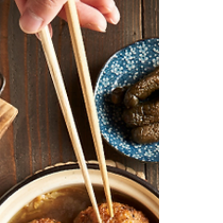
子活動、寶寶爬行活動等）舉行地推活動。 寰宇家
庭地推活動 x 元品創意行銷有限公司 活動目的：品
牌宣傳、目標名單搜集 地推人員向家長們介紹產品
內容 透過介紹讓現場家長們對教材產生興趣 家長進
而填寫名單領取相關贈品 目標名單整理提供再由公
司進行電話追蹤後續銷售 透過地推活動搜集「目標
名單」 因舉行於親子大量聚集之場域，透過宣傳提
升用戶感受及意願，將大大提高名單轉換率。